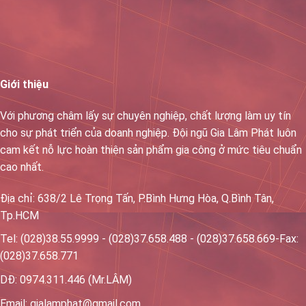
Giới thiệu
Với phương châm lấy sự chuyên nghiệp, chất lượng làm uy tín
cho sự phát triển của doanh nghiệp. Đội ngũ Gia Lâm Phát luôn
cam kết nỗ lực hoàn thiện sản phẩm gia công ở mức tiêu chuẩn
cao nhất.
Địa chỉ: 638/2 Lê Trọng Tấn, P.Bình Hưng Hòa, Q.Bình Tân,
Tp.HCM
Tel: (028)38.55.9999 - (028)37.658.488 - (028)37.658.669-Fax:
(028)37.658.771
DĐ: 0974.311.446 (Mr.LÂM)
Email: gialamphat@gmail.com