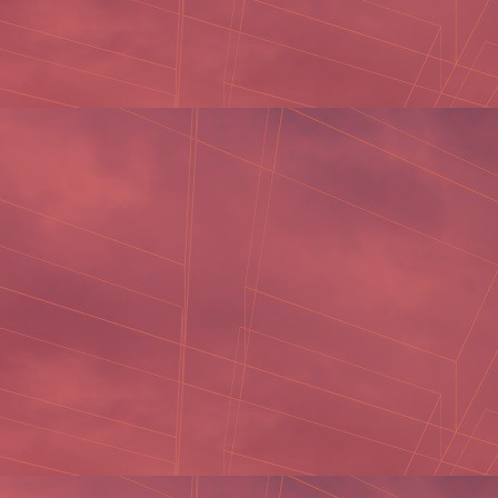
Tên
*
Email
*
Trang web
Lưu tên của tôi, email, và trang web trong trình
duyệt này cho lần bình luận kế tiếp của tôi.