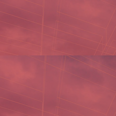
Thương hiệu mạ niken hầng đầu
Thương hiệu mạ niken hầng đầu
Trackback đã bị đóng, nhưng bạn có thể
đăng bình luận
.
←
Trước
Tiếp theo
→
Để lại một bình luận
Email của bạn sẽ không được hiển thị công khai.
Các
trường bắt buộc được đánh dấu
*
Bình luận
*