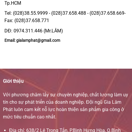
Tp.HCM
Tel: (028)38.55.9999 - (028)37.658.488 - (028)37.658.669-
Fax: (028)37.658.771
DĐ: 0974.311.446 (Mr.LÂM)
Email: gialamphat@gmail.com
Giới thiệu
Với phương châm lấy sự chuyên nghiệp, chất lượng làm uy
tín cho sự phát triển của doanh nghiệp. Đội ngũ Gia Lâm
Phát luôn cam kết nỗ lực hoàn thiện sản phẩm gia công ở
mức tiêu chuẩn cao nhất.
Địa chỉ: 638/2 Lê Trọng Tấn, P.Bình Hưng Hòa, Q.Bình