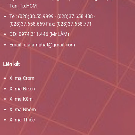
Tân, Tp.HCM
Tel: (028)38.55.9999 - (028)37.658.488 -
(028)37.658.669-Fax: (028)37.658.771
DĐ: 0974.311.446 (Mr.LÂM)
Email: gialamphat@gmail.com
Liên kết
Xi mạ Crom
Xi mạ Niken
Xi mạ Kẽm
Xi mạ Nhôm
Xi mạ Thiếc