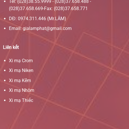
Tel: (028)38.55.9999 - (028)37.658.488 -
(028)37.658.669-Fax: (028)37.658.771
DĐ: 0974.311.446 (Mr.LÂM)
Email: gialamphat@gmail.com
Liên kết
Xi mạ Crom
Xi mạ Niken
Xi mạ Kẽm
Xi mạ Nhôm
Xi mạ Thiếc