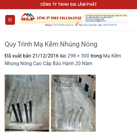
Chuyển
CÔNG TY TNHH GIA LÂM PHÁT
đến
nội
dung
Quy Trình Mạ Kẽm Nhúng Nóng
Đã xuất bản
21/12/2016
lúc
298 × 300
trong
Mạ Kẽm
Nhúng Nóng Cao Cấp Bảo Hành 20 Năm