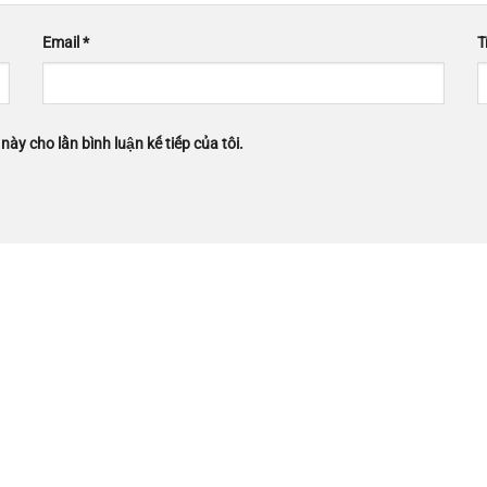
Email
*
T
này cho lần bình luận kế tiếp của tôi.
Liên kết
Xi mạ Crom
ũ
Xi mạ Niken