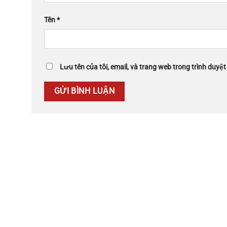
Tên
*
Lưu tên của tôi, email, và trang web trong trình duyệt 
Giới thiệu
Với phương châm lấy sự chuyên nghiệp, chất lượng
làm uy tín cho sự phát triển của doanh nghiệp. Đội ng
Gia Lâm Phát luôn cam kết nỗ lực hoàn thiện sản