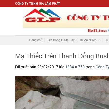
Chuyển
CÔNG TY TNHH GIA LÂM PHÁT
đến
nội
dung
Trang chủ
Gia Công Xi Mạ Bạc
Xi Mạ Niken
Xi
Mạ Thiếc Trên Thanh Đồng Bus
Đã xuất bản
23/02/2017
lúc
1334 × 750
trong
Công Ty