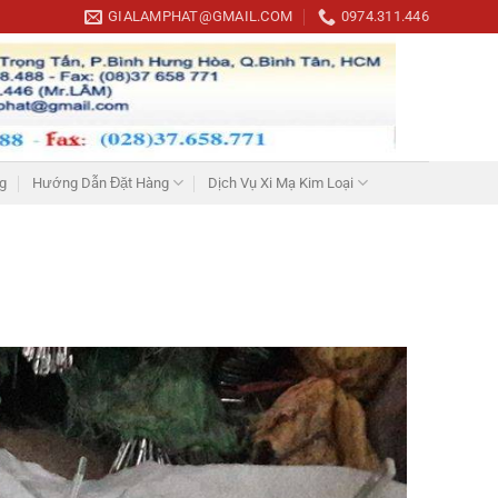
GIALAMPHAT@GMAIL.COM
0974.311.446
g
Hướng Dẫn Đặt Hàng
Dịch Vụ Xi Mạ Kim Loại