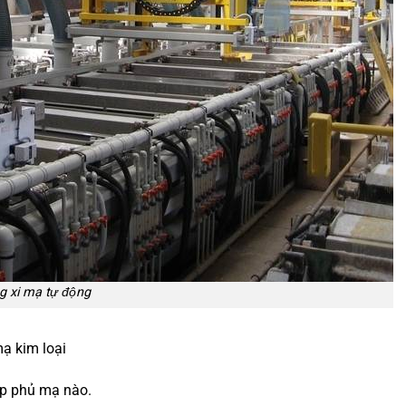
g xi mạ tự động
mạ kim loại
ớp phủ mạ nào.