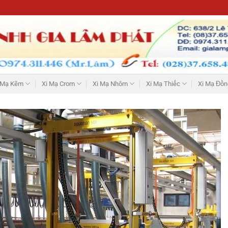
 Mạ Kẽm
Xi Mạ Crom
Xi Mạ Nhôm
Xi Mạ Thiếc
Xi Mạ Đồn