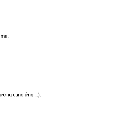
 mạ.
trường cung ứng….).