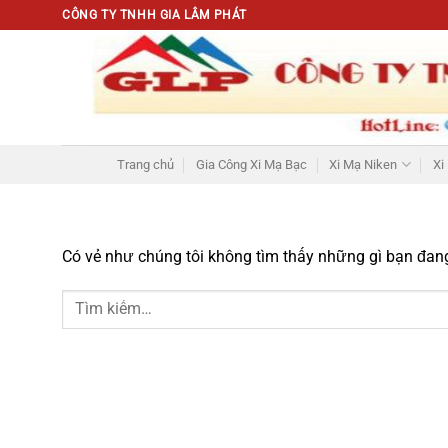
Chuyển
CÔNG TY TNHH GIA LÂM PHÁT
đến
nội
dung
Trang chủ
Gia Công Xi Mạ Bạc
Xi Mạ Niken
Xi
Có vẻ như chúng tôi không tìm thấy những gì bạn đang 