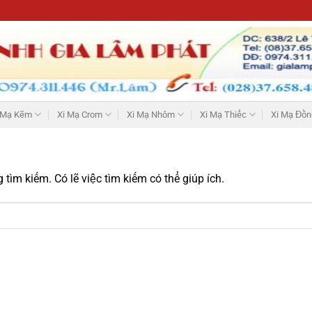
 Mạ Kẽm
Xi Mạ Crom
Xi Mạ Nhôm
Xi Mạ Thiếc
Xi Mạ Đồn
tìm kiếm. Có lẽ việc tìm kiếm có thể giúp ích.