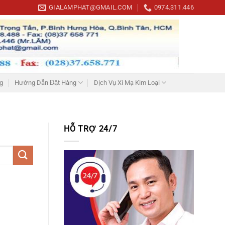
GIALAMPHAT@GMAIL.COM
0974.311.446
g
Hướng Dẫn Đặt Hàng
Dịch Vụ Xi Mạ Kim Loại
HỖ TRỢ 24/7