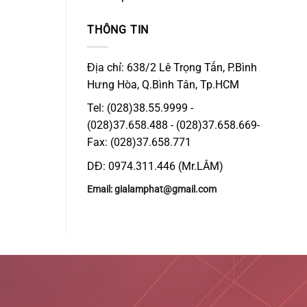
THÔNG TIN
Địa chỉ: 638/2 Lê Trọng Tấn, P.Bình
Hưng Hòa, Q.Bình Tân, Tp.HCM
Tel: (028)38.55.9999 -
(028)37.658.488 - (028)37.658.669-
Fax: (028)37.658.771
DĐ: 0974.311.446 (Mr.LÂM)
Email: gialamphat@gmail.com