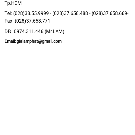
Tp.HCM
Tel: (028)38.55.9999 - (028)37.658.488 - (028)37.658.669-
Fax: (028)37.658.771
DĐ: 0974.311.446 (Mr.LÂM)
Email: gialamphat@gmail.com
Giới thiệu
Với phương châm lấy sự chuyên nghiệp, chất lượng làm uy
tín cho sự phát triển của doanh nghiệp. Đội ngũ Gia Lâm
Phát luôn cam kết nỗ lực hoàn thiện sản phẩm gia công ở
mức tiêu chuẩn cao nhất.
Địa chỉ: 638/2 Lê Trọng Tấn, P.Bình Hưng Hòa, Q.Bình