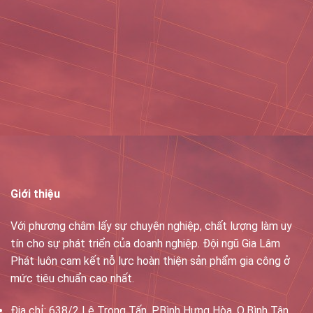
Tp.HCM
Tel: (028)38.55.9999 - (028)37.658.488 - (028)37.658.669-
Fax: (028)37.658.771
DĐ: 0974.311.446 (Mr.LÂM)
Email: gialamphat@gmail.com
Giới thiệu
Với phương châm lấy sự chuyên nghiệp, chất lượng làm uy
tín cho sự phát triển của doanh nghiệp. Đội ngũ Gia Lâm
Phát luôn cam kết nỗ lực hoàn thiện sản phẩm gia công ở
mức tiêu chuẩn cao nhất.
Địa chỉ: 638/2 Lê Trọng Tấn, P.Bình Hưng Hòa, Q.Bình Tân,