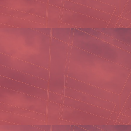
THÔNG TIN TUYỂN DỤNG
TUYỂN GẤP 10 NHÂN VIÊN KẾ TOÁN
Thời gian: Giờ hành chính.
Trình độ: Đại học/Cao đẳng/Trung cấp
Ngành nghề: Kế toán tổng hợp
Lương: Thỏa thuận
MÔ TẢ CÔNG VIỆC
- Trực điện thoại khách hàng, báo giá, làm hợp đồng.
- Quản lý xuất – nhập hàng hóa.
- Theo dõi, quản lý và kiểm tra các khoản tạm ứng, thu chi,
doanh thu, doanh số, công nợ khách hàng.
- Thực hiện nghiệp vụ kế toán
- Lập báo cáo nội bộ định kỳ...
- Làm việc với có quan thuế, Bảo hiểm xã hội.
- Sẽ trao đổi thêm trong buổi phỏng vấn.
KỸ NĂNG YÊU CẦU
- Tốt nghiệp chuyên ngành Kế toán