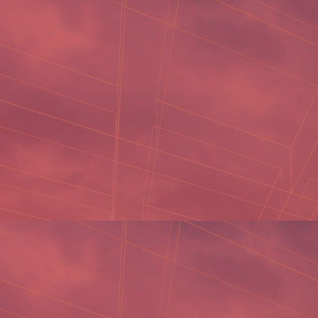
- Biết nghiệp vụ kế toán.
- Sử dụng thành thạo Tin học văn phòng, Tiếng anh tốt là
một lợi thế.
- Kỹ năng giao tiếp tốt, sáng tạo trong giải quyết vấn đề
- Nhanh nhẹn, ham học hỏi, chịu áp lực công việc tốt
- Kinh nghiệm: 1 năm trong ngành kế toán
- Nữ tuổi từ 23 – 30
HỒ SƠ BAO GỒM:
Sơ yếu lý lịch
Đơn xin việc
Bằng tốt nghiệp
Bằng cấp liên quan (nếu có)
CMND photo
THÔNG TIN
Địa chỉ: 638/2 Lê Trọng Tấn, P.Bình Hưng Hòa, Q.Bình Tân,