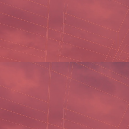
ĐỊA ĐIỂM XI MẠ CHẤT LƯỢNG