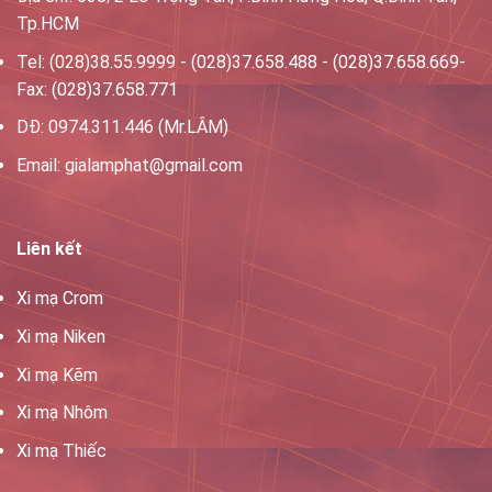
Tp.HCM
Tel: (028)38.55.9999 - (028)37.658.488 - (028)37.658.669-
Fax: (028)37.658.771
DĐ: 0974.311.446 (Mr.LÂM)
Email: gialamphat@gmail.com
Liên kết
Xi mạ Crom
Xi mạ Niken
Xi mạ Kẽm
Xi mạ Nhôm
Xi mạ Thiếc