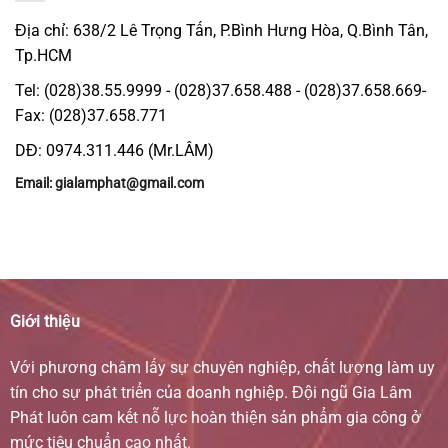
Địa chỉ: 638/2 Lê Trọng Tấn, P.Bình Hưng Hòa, Q.Bình Tân,
Tp.HCM
Tel: (028)38.55.9999 - (028)37.658.488 - (028)37.658.669-
Fax: (028)37.658.771
DĐ: 0974.311.446 (Mr.LÂM)
Email: gialamphat@gmail.com
Giới thiệu
Với phương châm lấy sự chuyên nghiệp, chất lượng làm uy
tín cho sự phát triển của doanh nghiệp. Đội ngũ Gia Lâm
Phát luôn cam kết nỗ lực hoàn thiện sản phẩm gia công ở
mức tiêu chuẩn cao nhất.