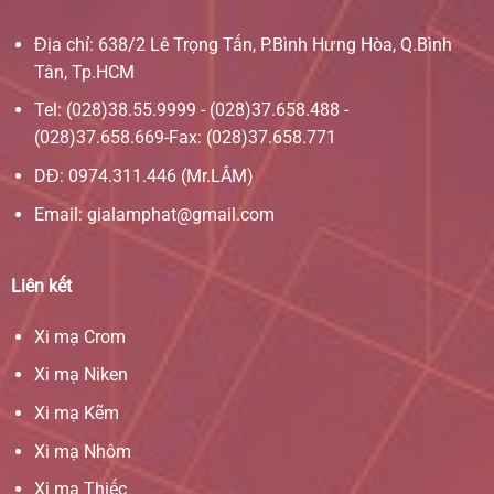
Địa chỉ: 638/2 Lê Trọng Tấn, P.Bình Hưng Hòa, Q.Bình
Tân, Tp.HCM
Tel: (028)38.55.9999 - (028)37.658.488 -
(028)37.658.669-Fax: (028)37.658.771
DĐ: 0974.311.446 (Mr.LÂM)
Email: gialamphat@gmail.com
Liên kết
Xi mạ Crom
Xi mạ Niken
Xi mạ Kẽm
Xi mạ Nhôm
Xi mạ Thiếc