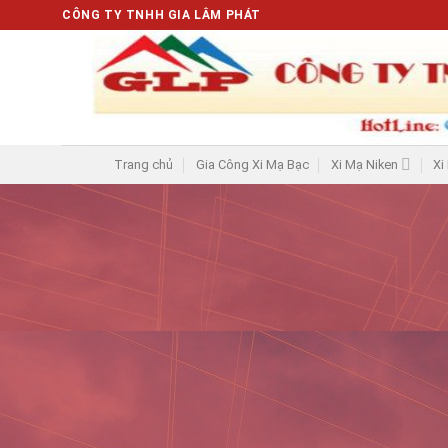
Chuyển
CÔNG TY TNHH GIA LÂM PHÁT
đến
nội
dung
Trang chủ
Gia Công Xi Mạ Bạc
Xi Mạ Niken
Xi
Có vẻ như chúng tôi không tìm thấy những gì bạn đang t