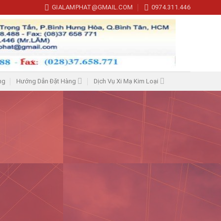
GIALAMPHAT@GMAIL.COM
0974.311.446
ng
Hướng Dẫn Đặt Hàng
Dịch Vụ Xi Mạ Kim Loại
HỖ TRỢ 24/7