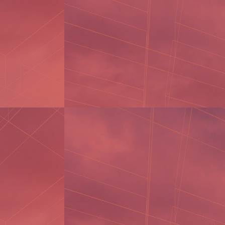
ĐỊA ĐIỂM XI MẠ CHẤT LƯỢNG
THÔNG TIN TUYỂN DỤNG
TUYỂN GẤP 10 NHÂN VIÊN KẾ
TOÁN
Thời gian: Giờ hành chính.