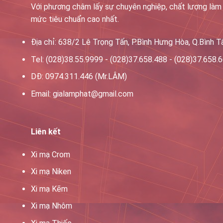
Với phương châm lấy sự chuyên nghiệp, chất lượng làm 
mức tiêu chuẩn cao nhất.
Địa chỉ: 638/2 Lê Trọng Tấn, P.Bình Hưng Hòa, Q.Bình 
Tel: (028)38.55.9999 - (028)37.658.488 - (028)37.658.
DĐ: 0974.311.446 (Mr.LÂM)
Email: gialamphat@gmail.com
Liên kết
Xi mạ Crom
Xi mạ Niken
Xi mạ Kẽm
Xi mạ Nhôm