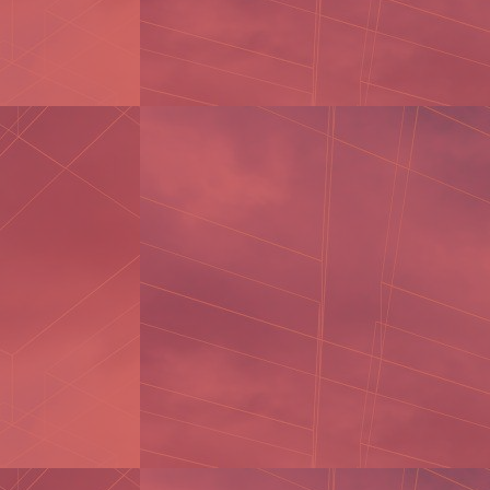
Trình độ: Đại học/Cao đẳng/Trung
cấp
Ngành nghề: Kế toán tổng hợp
Lương: Thỏa thuận
MÔ TẢ CÔNG VIỆC
- Trực điện thoại khách hàng, báo giá,
làm hợp đồng.
- Quản lý xuất – nhập hàng hóa.
- Theo dõi, quản lý và kiểm tra các
khoản tạm ứng, thu chi, doanh thu,
doanh số, công nợ khách hàng.
- Thực hiện nghiệp vụ kế toán
- Lập báo cáo nội bộ định kỳ...
- Làm việc với có quan thuế, Bảo
hiểm xã hội.
- Sẽ trao đổi thêm trong buổi phỏng
vấn.
KỸ NĂNG YÊU CẦU