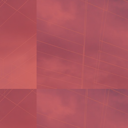
- Tốt nghiệp chuyên ngành Kế toán
- Biết nghiệp vụ kế toán.
- Sử dụng thành thạo Tin học văn
phòng, Tiếng anh tốt là một lợi thế.
- Kỹ năng giao tiếp tốt, sáng tạo
trong giải quyết vấn đề
- Nhanh nhẹn, ham học hỏi, chịu áp
lực công việc tốt
- Kinh nghiệm: 1 năm trong ngành kế
toán
- Nữ tuổi từ 23 – 30
HỒ SƠ BAO GỒM:
Sơ yếu lý lịch
Đơn xin việc
Bằng tốt nghiệp
Bằng cấp liên quan (nếu có)
CMND photo