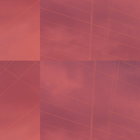
THÔNG TIN
Địa chỉ: 638/2 Lê Trọng Tấn, P.Bình
Hưng Hòa, Q.Bình Tân, Tp.HCM
Tel: (028)38.55.9999 -
(028)37.658.488 - (028)37.658.669-
Fax: (028)37.658.771
DĐ: 0974.311.446 (Mr.LÂM)
Email: gialamphat@gmail.com