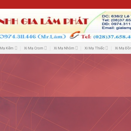
 Mạ Kẽm
Xi Mạ Crom
Xi Mạ Nhôm
Xi Mạ Thiếc
Xi Mạ Đồ
ìm kiếm. Có lẽ việc tìm kiếm có thể giúp ích.